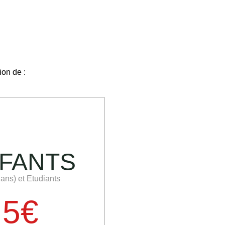
on de :
FANTS
 ans) et Etudiants
5€